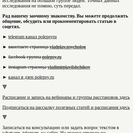
исследования на большой группе людей. Точных данных
исследования не помню, суть передал.
Рад нашему заочному знакомству. Вы можете продолжить
общение, обсудить или прокомментировать статью в
соцетях.
►
telegram канал
polepsyru
►
вконтакте страница
vladplav.psycholog
►
facebook группа
polepsy.ru
►
instagram страница
vladimirplavilshchikov
►
канал в дзен
polepsy.ru
🔻
Расписание и запись на вебинары и группы расстановок
здесь
Подписаться на рассылку полезных статей и расписания
здесь
🔻
Записаться на консультацию или задать вопрос текстом в
whatsapp
,
telegram
,
на сайте
.
На звонки отвечаю по