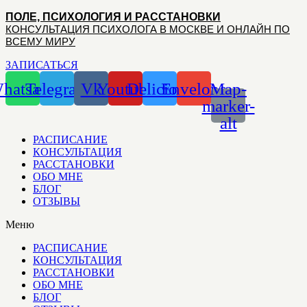
Перейти
ПОЛЕ, ПСИХОЛОГИЯ И РАССТАНОВКИ
к
КОНСУЛЬТАЦИЯ ПСИХОЛОГА В МОСКВЕ И ОНЛАЙН ПО
содержимому
ВСЕМУ МИРУ
ЗАПИСАТЬСЯ
hatsapp
Telegram
Vk
Youtube
Delicious
Envelope
Map-
marker-
alt
РАСПИСАНИЕ
КОНСУЛЬТАЦИЯ
РАССТАНОВКИ
ОБО МНЕ
БЛОГ
ОТЗЫВЫ
Меню
РАСПИСАНИЕ
КОНСУЛЬТАЦИЯ
РАССТАНОВКИ
ОБО МНЕ
БЛОГ