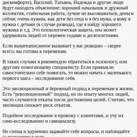
дискомфорте), Василий, Татьяна, Надежда и другие люди
будут находить объяснение: хороший начальник и дружный
коллектив, стабильная работа, лучше не высовываться, деньги
сейчас очень нужны, как дети без отца и я без мужа, а кому я
нужна с детьми (в случае развода), где я найду хорошего
мужика и т.д. Это психологическая защита, она может
удерживать людей от перемен годами и десятилетиями.
Если вышенаписанное вызывает у вас реакцию – скорее
всего, вы готовы к переменам.
В таких случаях я рекомендую обратиться к психологу, или
другому помогающему специалисту. Если привыкли
самостоятельно себе помогать, то можно начать с маленького
первого шага – исследование себя.
Это эволюционный и бережный подход к переменам в жизни.
Есть “революционный” подход, но по опыту многих людей,
часто случаются откаты после достижения целей. Считаю, что
эволюция снижает риск откатов.
Подобное исследование я провожу с клиентами, и учу их
само-исследованию и самоанализу.
Не спеша и вдумчиво задавайте себе вопросы, и наблюдайте
за реакциями в теле.