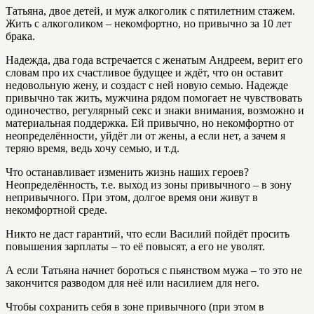
Татьяна, двое детей, и муж алкоголик с пятилетним стажем.
Жить с алкоголиком – некомфортно, но привычно за 10 лет
брака.
Надежда, два года встречается с женатым Андреем, верит его
словам про их счастливое будущее и ждёт, что он оставит
недовольную жену, и создаст с ней новую семью. Надежде
привычно так жить, мужчина рядом помогает не чувствовать
одиночество, регулярный секс и знаки внимания, возможно и
материальная поддержка. Ей привычно, но некомфортно от
неопределённости, уйдёт ли от жены, а если нет, а зачем я
теряю время, ведь хочу семью, и т.д.
Что останавливает изменить жизнь наших героев?
Неопределённость, т.е. выход из зоны привычного – в зону
непривычного. При этом, долгое время они живут в
некомфортной среде.
Никто не даст гарантий, что если Василий пойдёт просить
повышения зарплаты – то её повысят, а его не уволят.
А если Татьяна начнет бороться с пьянством мужа – то это не
закончится разводом для неё или насилием для него.
Чтобы сохранить себя в зоне привычного (при этом в