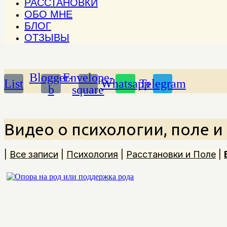
РАССТАНОВКИ
ОБО МНЕ
БЛОГ
ОТЗЫВЫ
Blogger-
Envelope-
List
Whatsapp
Telegram
b
square
Видео о психологии, поле и
|
Все записи
|
Психология
|
Расстановки и Поле
|