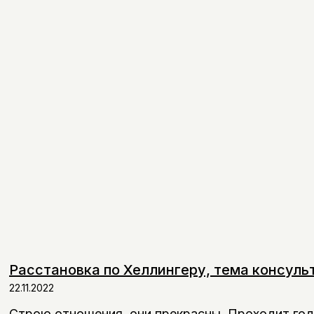
Расстановка по Хеллингеру, тема консул
22.11.2022
Cтрою отношения, они прекрасны. Проходит год