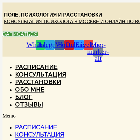
Перейти
к
ПОЛЕ, ПСИХОЛОГИЯ И РАССТАНОВКИ
содержимому
КОНСУЛЬТАЦИЯ ПСИХОЛОГА В МОСКВЕ И ОНЛАЙН ПО В
ЗАПИСАТЬСЯ
Whatsapp
Telegram
Vk
Youtube
Delicious
Envelope
Map-
marker-
alt
РАСПИСАНИЕ
КОНСУЛЬТАЦИЯ
РАССТАНОВКИ
ОБО МНЕ
БЛОГ
ОТЗЫВЫ
Меню
РАСПИСАНИЕ
КОНСУЛЬТАЦИЯ