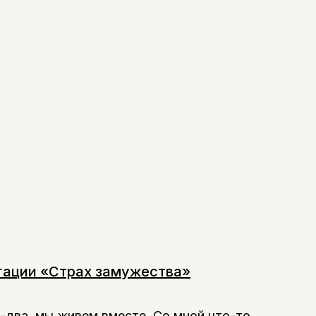
ьтации «Cтрах замужества»
-два, мы живем вместе. Со мной что-то