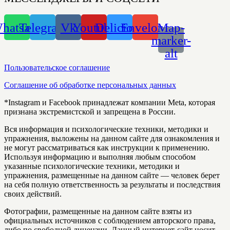
hatsapp
Telegram
Vk
Youtube
Delicious
Envelope
Map-
marker-
alt
Пользовательское соглашение
Соглашение об обработке персональных данных
*Instagram и Facebook принадлежат компании Meta, которая
признана экстремистской и запрещена в России.
Вся информация и психологические техники, методики и
упражнения, выложены на данном сайте для ознакомления и
не могут рассматриваться как инструкции к применению.
Используя информацию и выполняя любым способом
указанные психологические техники, методики и
упражнения, размещенные на данном сайте — человек берет
на себя полную ответственность за результаты и последствия
своих действий.
Фотографии, размещенные на данном сайте взяты из
официальных источников с соблюдением авторского права,
либо по свободной лицензии. Данный интернет-сайт носит