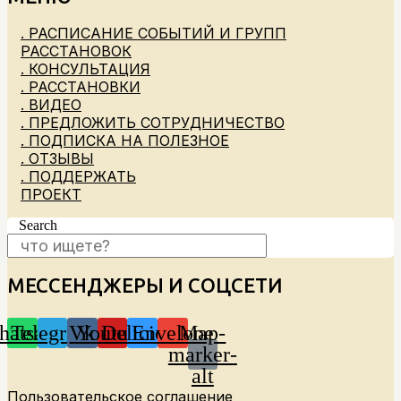
. РАСПИСАНИЕ СОБЫТИЙ И ГРУПП
РАССТАНОВОК
. КОНСУЛЬТАЦИЯ
. РАССТАНОВКИ
. ВИДЕО
. ПРЕДЛОЖИТЬ СОТРУДНИЧЕСТВО
. ПОДПИСКА НА ПОЛЕЗНОЕ
. ОТЗЫВЫ
. ПОДДЕРЖАТЬ
ПРОЕКТ
Search
МЕССЕНДЖЕРЫ И СОЦСЕТИ
hatsapp
Telegram
Vk
Youtube
Delicious
Envelope
Map-
marker-
alt
Пользовательское соглашение