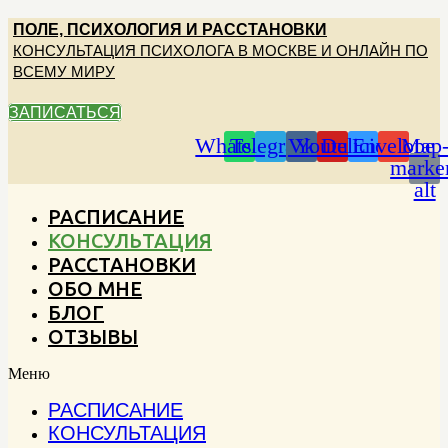
Перейти
ПОЛЕ, ПСИХОЛОГИЯ И РАССТАНОВКИ
к
КОНСУЛЬТАЦИЯ ПСИХОЛОГА В МОСКВЕ И ОНЛАЙН ПО
содержимому
ВСЕМУ МИРУ
ЗАПИСАТЬСЯ
Whatsapp
Telegram
Vk
Youtube
Delicious
Envelope
Map
marke
alt
РАСПИСАНИЕ
КОНСУЛЬТАЦИЯ
РАССТАНОВКИ
ОБО МНЕ
БЛОГ
ОТЗЫВЫ
Меню
РАСПИСАНИЕ
КОНСУЛЬТАЦИЯ