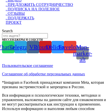
. ВИДЕО
. ПРЕДЛОЖИТЬ СОТРУДНИЧЕСТВО
. ПОДПИСКА НА ПОЛЕЗНОЕ
. ОТЗЫВЫ
. ПОДДЕРЖАТЬ
ПРОЕКТ
Search
МЕССЕНДЖЕРЫ И СОЦСЕТИ
hatsapp
Telegram
Vk
Youtube
Delicious
Envelope
Map-
marker-
alt
Пользовательское соглашение
Соглашение об обработке персональных данных
*Instagram и Facebook принадлежат компании Meta, которая
признана экстремистской и запрещена в России.
Вся информация и психологические техники, методики и
упражнения, выложены на данном сайте для ознакомления и
не могут рассматриваться как инструкции к применению.
Используя информацию и выполняя любым способом