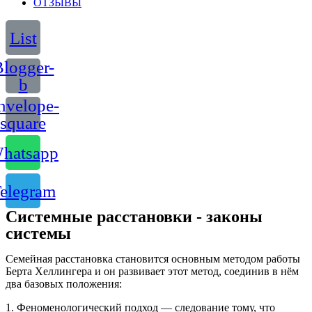
ОТЗЫВЫ
List
logger-
b
nvelope-
square
hatsapp
elegram
Системные расстановки - законы
системы
Семейная расстановка становится основным методом работы
Берта Хеллингера и он развивает этот метод, соединив в нём
два базовых положения:
1. Феноменологический подход — следование тому, что