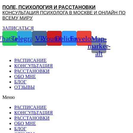
Перейти
ПОЛЕ, ПСИХОЛОГИЯ И РАССТАНОВКИ
к
КОНСУЛЬТАЦИЯ ПСИХОЛОГА В МОСКВЕ И ОНЛАЙН ПО
содержимому
ВСЕМУ МИРУ
ЗАПИСАТЬСЯ
hatsapp
Telegram
Vk
Youtube
Delicious
Envelope
Map-
marker-
alt
РАСПИСАНИЕ
КОНСУЛЬТАЦИЯ
РАССТАНОВКИ
ОБО МНЕ
БЛОГ
ОТЗЫВЫ
Меню
РАСПИСАНИЕ
КОНСУЛЬТАЦИЯ
РАССТАНОВКИ
ОБО МНЕ
БЛОГ