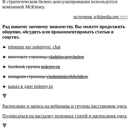
В стратегическом бизнес-консультировании используется
компанией McKinsey.
источник wikipedia.org >>>
Рад нашему заочному знакомству. Вы можете продолжить
общение, обсудить или прокомментировать статью в
соцетях.
►
telegram чат
polepsyru_chat
►
вконтакте страница
vladplav.psycholog
►
facebook группа
polepsy.ru
►
instagram страница
vladimirplavilshchikov
►
канал в дзен
polepsy.ru
🔻
Расписание и запись на вебинары и группы расстановок
здесь
Подписаться на рассылку полезных статей и расписания
здесь
🔻