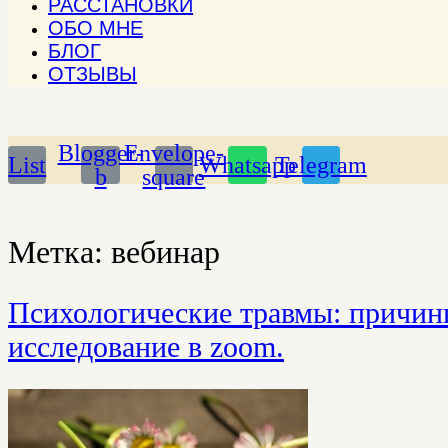
РАССТАНОВКИ
ОБО МНЕ
БЛОГ
ОТЗЫВЫ
Blogger-
Envelope-
List
Whatsapp
Telegram
b
square
Метка:
вебинар
Психологические травмы: причин
исследование в zoom.