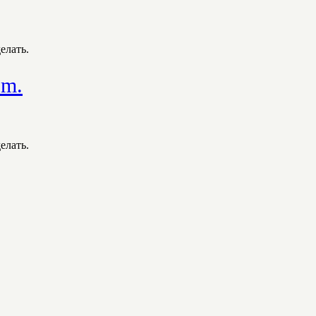
елать.
om.
елать.