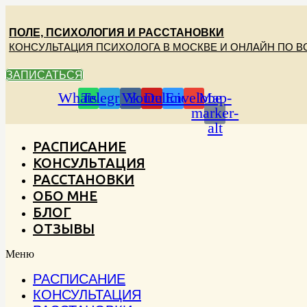
Перейти
к
ПОЛЕ, ПСИХОЛОГИЯ И РАССТАНОВКИ
содержимому
КОНСУЛЬТАЦИЯ ПСИХОЛОГА В МОСКВЕ И ОНЛАЙН ПО В
ЗАПИСАТЬСЯ
Whatsapp
Telegram
Vk
Youtube
Delicious
Envelope
Map-
marker-
alt
РАСПИСАНИЕ
КОНСУЛЬТАЦИЯ
РАССТАНОВКИ
ОБО МНЕ
БЛОГ
ОТЗЫВЫ
Меню
РАСПИСАНИЕ
КОНСУЛЬТАЦИЯ