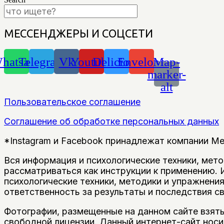
МЕССЕНДЖЕРЫ И СОЦСЕТИ
hatsapp
Telegram
Vk
Youtube
Delicious
Envelope
Map-
marker-
alt
Пользовательское соглашение
Соглашение об обработке персональных данных
*Instagram и Facebook принадлежат компании Me
Вся информация и психологические техники, мет
рассматриваться как инструкции к применению.
психологические техники, методики и упражнени
ответственность за результаты и последствия с
Фотографии, размещенные на данном сайте взяты
свободной лицензии. Данный интернет-сайт носи