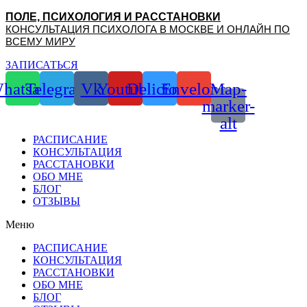
Перейти
ПОЛЕ, ПСИХОЛОГИЯ И РАССТАНОВКИ
к
КОНСУЛЬТАЦИЯ ПСИХОЛОГА В МОСКВЕ И ОНЛАЙН ПО
содержимому
ВСЕМУ МИРУ
ЗАПИСАТЬСЯ
hatsapp
Telegram
Vk
Youtube
Delicious
Envelope
Map-
marker-
alt
РАСПИСАНИЕ
КОНСУЛЬТАЦИЯ
РАССТАНОВКИ
ОБО МНЕ
БЛОГ
ОТЗЫВЫ
Меню
РАСПИСАНИЕ
КОНСУЛЬТАЦИЯ
РАССТАНОВКИ
ОБО МНЕ
БЛОГ