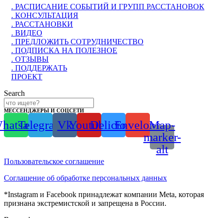
. РАСПИСАНИЕ СОБЫТИЙ И ГРУПП РАССТАНОВОК
. КОНСУЛЬТАЦИЯ
. РАССТАНОВКИ
. ВИДЕО
. ПРЕДЛОЖИТЬ СОТРУДНИЧЕСТВО
. ПОДПИСКА НА ПОЛЕЗНОЕ
. ОТЗЫВЫ
. ПОДДЕРЖАТЬ
ПРОЕКТ
Search
МЕССЕНДЖЕРЫ И СОЦСЕТИ
hatsapp
Telegram
Vk
Youtube
Delicious
Envelope
Map-
marker-
alt
Пользовательское соглашение
Соглашение об обработке персональных данных
*Instagram и Facebook принадлежат компании Meta, которая
признана экстремистской и запрещена в России.