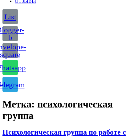
ОТЗЫВЫ
List
logger-
b
nvelope-
square
hatsapp
elegram
Метка:
психологическая
группа
Психологическая группа по работе с